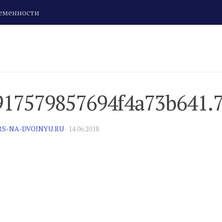
еменности
917579857694f4a73b641.
RS-NA-DVOJNYU.RU
·
14.06.2018