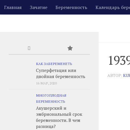
Главная
Зачатие
Беременность
Календарь бер
Skip to content
193
КАК ЗАБЕРЕМЕНЕТЬ
Суперфетация или
АВТОР:
KU
двойная беременность
16 МАР, 2020
МНОГОПЛОДНАЯ
БЕРЕМЕННОСТЬ
Акушерский и
эмбриональный срок
беременности. В чем
разница?