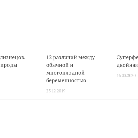
близнецов.
12 различий между
Суперфе
рироды
обычной и
двойная
многоплодной
16.03.2020
беременностью
23.12.2019